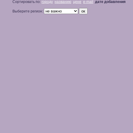
Сортировать по:
городу
названию
цене
e-mail
дате добавления
Выберите регион: