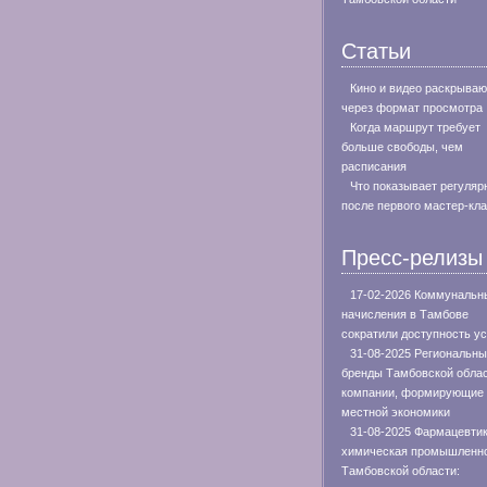
Статьи
Кино и видео раскрываю
через формат просмотра
Когда маршрут требует
больше свободы, чем
расписания
Что показывает регуляр
после первого мастер-кл
Пресс-релизы
17-02-2026 Коммунальн
начисления в Тамбове
сократили доступность ус
31-08-2025 Региональн
бренды Тамбовской облас
компании, формирующие 
местной экономики
31-08-2025 Фармацевтик
химическая промышленн
Тамбовской области: