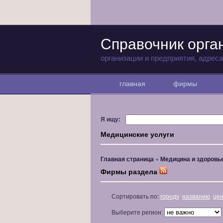
Справочник орга
организации и предприятия, адрес
главная
фирмы
Я ищу:
Медицинские услуги
Главная страница
Медицина и здоровь
Фирмы раздела
Сортировать по:
городу
названию
це
Выберите регион: