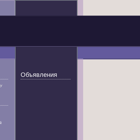
Объявления
У
й