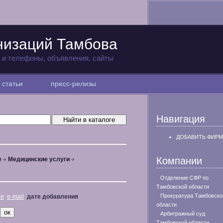
низаций Тамбова
а и телефоны, объявления, сайты
статьи
пресс-релизы
Навигация
ДОБАВИТЬ ФИРМ
Компании
е
Медицинские услуги
Отделение СФР по
Тамбовской области
Прокуратура Тамбовско
не
e-mail
дате добавления
области
Арбитражный суд
Тамбовской области