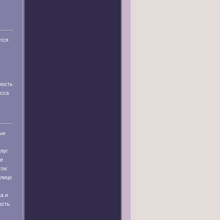
тся
ность
асса
ые
луг
ые
ти:
лицо
а и
ость