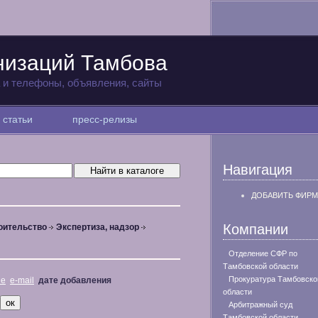
низаций Тамбова
а и телефоны, объявления, сайты
статьи
пресс-релизы
Навигация
ДОБАВИТЬ ФИРМ
Компании
оительство
Экспертиза, надзор
Отделение СФР по
Тамбовской области
Прокуратура Тамбовско
не
e-mail
дате добавления
области
Арбитражный суд
Тамбовской области