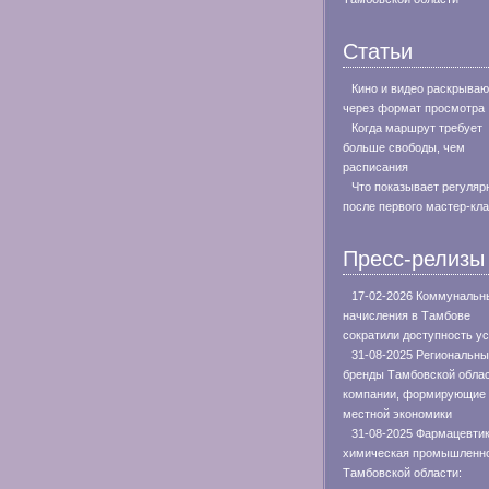
Статьи
Кино и видео раскрываю
через формат просмотра
Когда маршрут требует
больше свободы, чем
расписания
Что показывает регуляр
после первого мастер-кл
Пресс-релизы
17-02-2026 Коммунальн
начисления в Тамбове
сократили доступность ус
31-08-2025 Региональн
бренды Тамбовской облас
компании, формирующие 
местной экономики
31-08-2025 Фармацевтик
химическая промышленн
Тамбовской области: