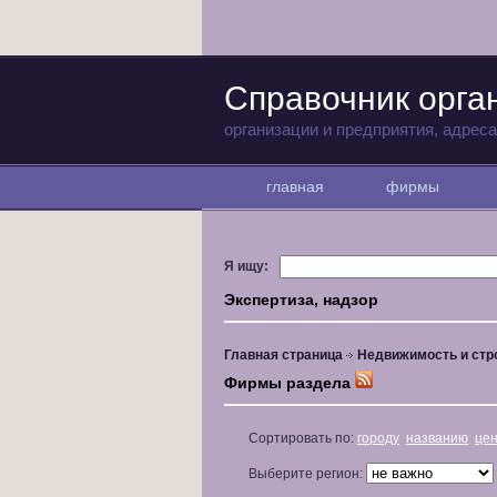
Справочник орга
организации и предприятия, адрес
главная
фирмы
Я ищу:
Экспертиза, надзор
Главная страница
Недвижимость и стр
Фирмы раздела
Сортировать по:
городу
названию
це
Выберите регион: