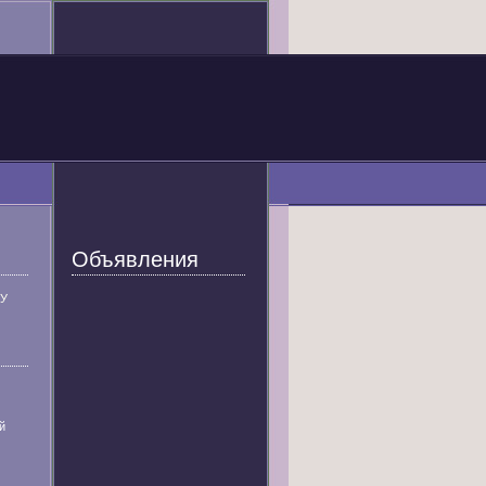
Объявления
У
й