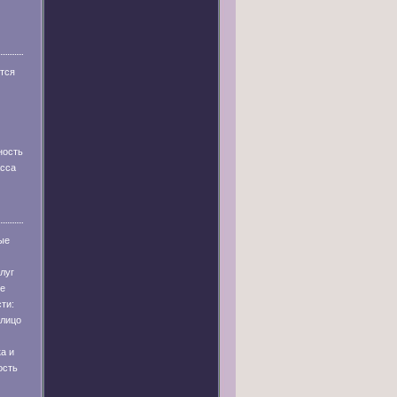
тся
ность
асса
ые
луг
ые
ти:
лицо
а и
ость