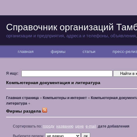
Справочник организаций Там
организации и предприятия, адреса и телефоны, объявления
главная
фирмы
статьи
пресс-рел
Я ищу:
Компьютерная документация и литература
Главная страница
Компьютеры и интернет
Компьютерная документ
литература
Фирмы раздела
Сортировать по:
городу
названию
цене
e-mail
дате добавления
Выберите регион: