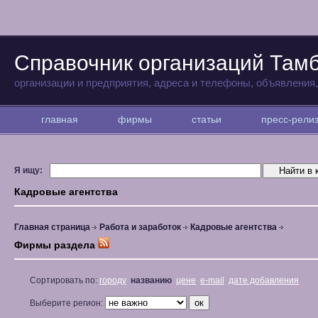
Справочник организаций Там
организации и предприятия, адреса и телефоны, объявления
главная
фирмы
статьи
пресс-рел
Я ищу:
Кадровые агентства
Главная страница
Работа и заработок
Кадровые агентства
Фирмы раздела
Сортировать по:
городу
названию
цене
e-mail
дате добавления
Выберите регион: