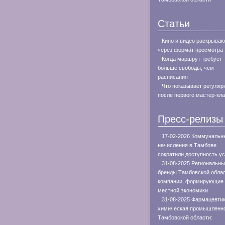
Статьи
Кино и видео раскрываю
через формат просмотра
Когда маршрут требует
больше свободы, чем
расписания
Что показывает регуляр
после первого мастер-кл
Пресс-релизы
17-02-2026 Коммунальн
начисления в Тамбове
сократили доступность ус
31-08-2025 Региональн
бренды Тамбовской облас
компании, формирующие 
местной экономики
31-08-2025 Фармацевтик
химическая промышленн
Тамбовской области: