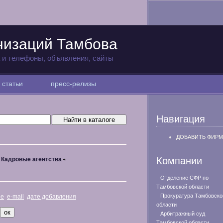
низаций Тамбова
а и телефоны, объявления, сайты
статьи
пресс-релизы
Навигация
ДОБАВИТЬ ФИРМ
Компании
Кадровые агентства
Отделение СФР по
Тамбовской области
Прокуратура Тамбовско
не
e-mail
дате добавления
области
Арбитражный суд
Тамбовской области