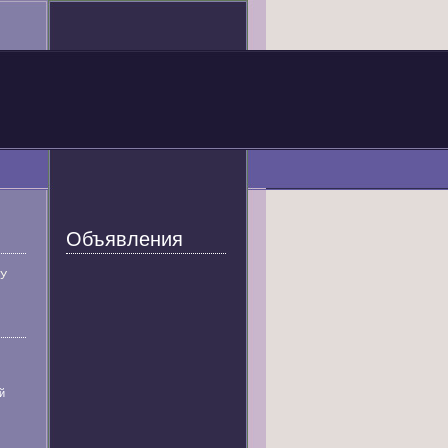
Объявления
У
й