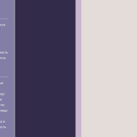
тся
ность
асса
ые
луг
ые
ти:
лицо
а и
ость