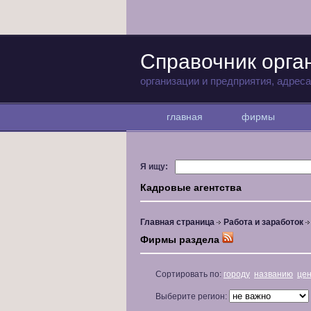
Справочник орга
организации и предприятия, адрес
главная
фирмы
Я ищу:
Кадровые агентства
Главная страница
Работа и заработок
Фирмы раздела
Сортировать по:
городу
названию
це
Выберите регион: