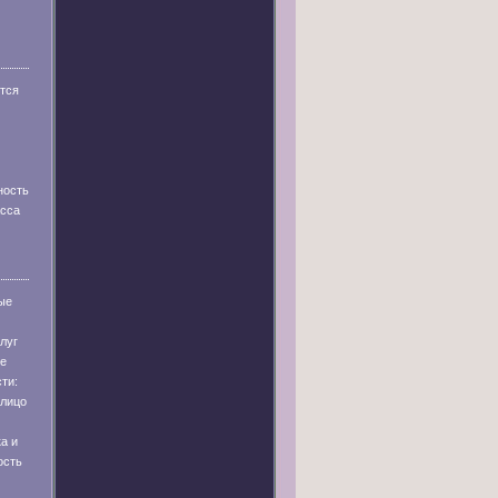
тся
ность
асса
ые
луг
ые
ти:
лицо
а и
ость