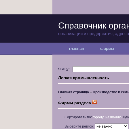
Справочник орга
организации и предприятия, адрес
главная
фирмы
Я ищу:
Легкая промышленность
Главная страница
Производство и сель
Фирмы раздела
Сортировать по:
городу
названию
це
Выберите регион: