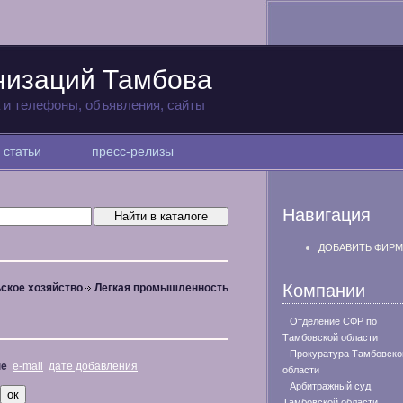
низаций Тамбова
а и телефоны, объявления, сайты
статьи
пресс-релизы
Навигация
ДОБАВИТЬ ФИРМ
Компании
ское хозяйство
Легкая промышленность
Отделение СФР по
Тамбовской области
Прокуратура Тамбовско
не
e-mail
дате добавления
области
Арбитражный суд
Тамбовской области