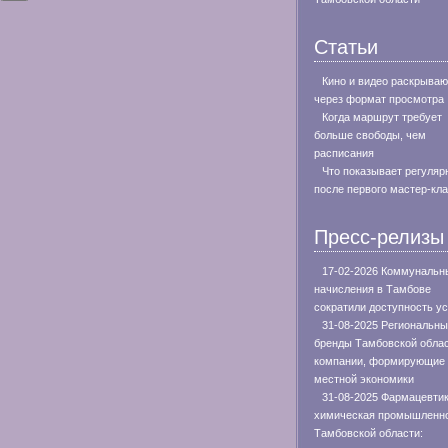
Статьи
Кино и видео раскрываю
через формат просмотра
Когда маршрут требует
больше свободы, чем
расписания
Что показывает регуляр
после первого мастер-кл
Пресс-релизы
17-02-2026 Коммунальн
начисления в Тамбове
сократили доступность ус
31-08-2025 Региональн
бренды Тамбовской облас
компании, формирующие 
местной экономики
31-08-2025 Фармацевтик
химическая промышленн
Тамбовской области: