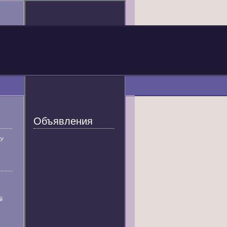
Объявления
У
й